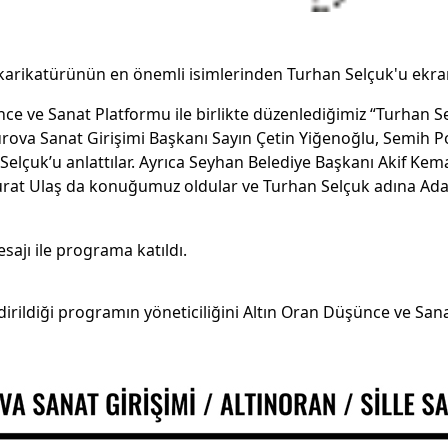
karikatürünün en önemli isimlerinden Turhan Selçuk'u ekran
ce ve Sanat Platformu ile birlikte düzenlediğimiz 
“Turhan Se
urova Sanat Girişimi Başkanı Sayın Çetin Yiğenoğlu, Semih Po
çuk’u anlattılar. Ayrıca 
Seyhan Belediye Başkanı Akif Kemal
t Ulaş da konuğumuz oldular ve Turhan Selçuk adına Adana'
ajı ile programa katıldı.