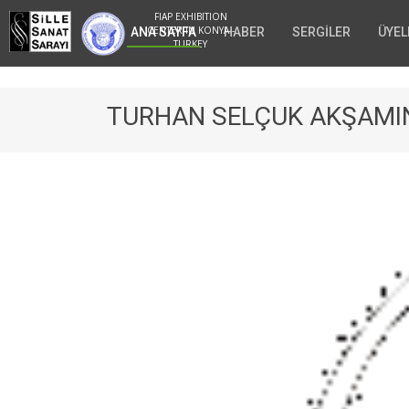
FIAP EXHIBITION
CENTER IN KONYA -
ANA SAYFA
HABER
SERGİLER
ÜYEL
TURKEY
TURHAN SELÇUK AKŞAMIN