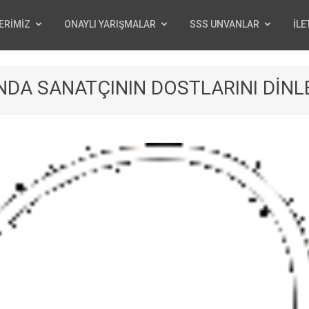
ERİMİZ
ONAYLI YARIŞMALAR
SSS UNVANLAR
İLE
DA SANATÇININ DOSTLARINI DİNLE