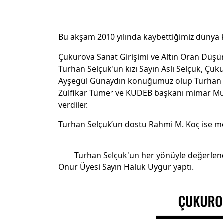
Bu akşam 2010 yılında kaybettiğimiz dünya 
Çukurova Sanat Girişimi ve Altın Oran Düşün
Turhan Selçuk'un kızı Sayın Aslı Selçuk, Çuk
Ayşegül Günaydın konuğumuz olup Turhan Sel
Zülfikar Tümer ve KUDEB başkanı mimar Mura
verdiler.
Turhan Selçuk’un dostu Rahmi M. Koç ise mes
	Turhan Selçuk'un her yönüyle değerlendirildiği programın yöneticiliğini Altın Oran Düşünce ve Sanat Platformu kurucusu ve Sille Sanat Sarayı 
Onur Üyesi Sayın Haluk Uygur yaptı.