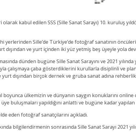
 olarak kabul edilen SSS (Sille Sanat Sarayı) 10. kuruluş yı
ihi yerlerinden Sille’de Türkiye’de fotoğraf sanatının öncüle
urt dışından ve yurt içinden iki yüz yetmiş beş üyeyle yola de
şmasında dünden bugüne Sille Sanat Sarayını ve 2021 yılında ya
ayla çalışmaya çaba gösterdiklerini kurullarla disiplinli ve p
n ve yurt dışından birçok dernek ve gruba sanat adına rehberlik
 yıl boyunca ülkemizin ve dünyanın saygın konuklarını online 
üye buluşmaları yapıldığını anlattı ve bugüne kadar yapılan ç
lde eden fotoğraf sanatçılarını açıkladı.
kında bilgilendirmenin sonrasında Sille Sanat Sarayı 2021 yılı 