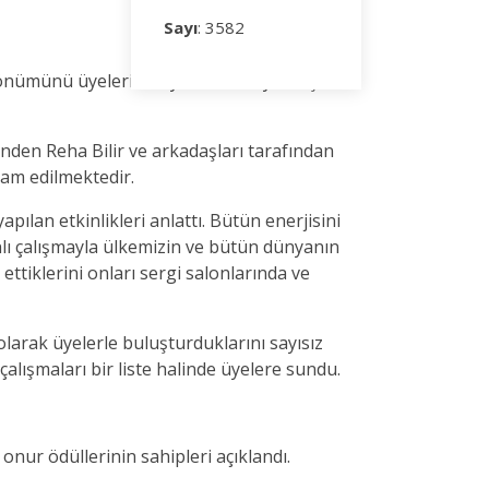
Sayı
: 3582
ldönümünü üyelerin büyük katılımıyla coşkulu
rinden Reha Bilir ve arkadaşları tarafından
vam edilmektedir.
pılan etkinlikleri anlattı. Bütün enerjisini
lanlı çalışmayla ülkemizin ve bütün dünyanın
 ettiklerini onları sergi salonlarında ve
olarak üyelerle buluşturduklarını sayısız
alışmaları bir liste halinde üyelere sundu.
onur ödüllerinin sahipleri açıklandı.