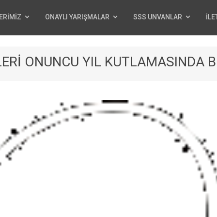
ERİMİZ
ONAYLI YARIŞMALAR
SSS UNVANLAR
İLE
ELERİ ONUNCU YIL KUTLAMASINDA 