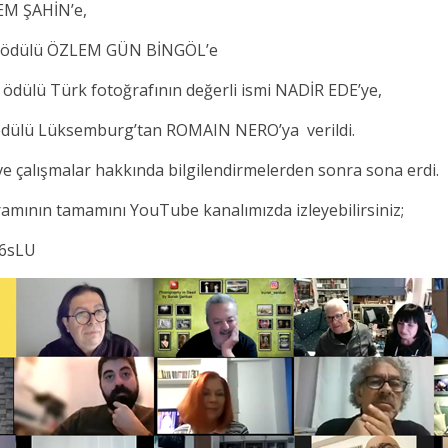
REM ŞAHİN’e,
onur ödülü ÖZLEM GÜN BİNGÖL’e
r ödülü Türk fotoğrafının değerli ismi NADİR EDE’ye,
r ödülü Lüksemburg’tan ROMAIN NERO’ya verildi.
 ve çalışmalar hakkında bilgilendirmelerden sonra sona erdi.
ramının tamamını YouTube kanalımızda izleyebilirsiniz;
p6sLU