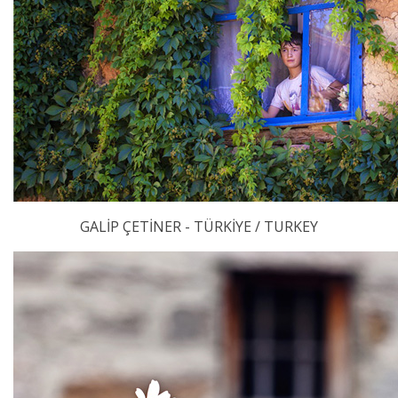
GALİP ÇETİNER - TÜRKİYE / TURKEY