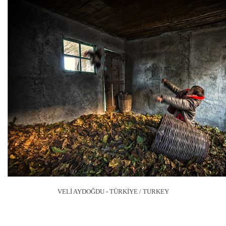
VELİ AYDOĞDU - TÜRKİYE / TURKEY