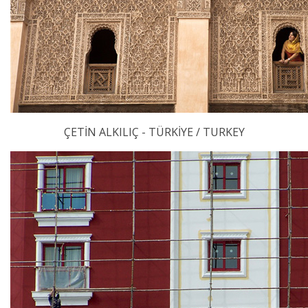
ÇETİN ALKILIÇ - TÜRKİYE / TURKEY