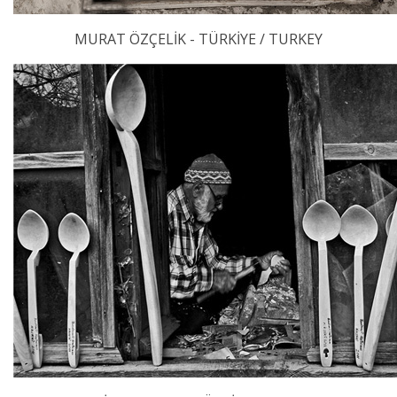
MURAT ÖZÇELİK - TÜRKİYE / TURKEY