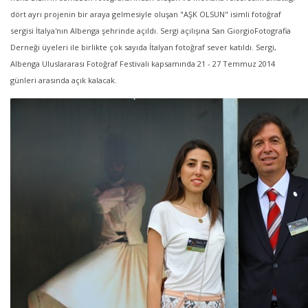
dört ayrı projenin bir araya gelmesiyle oluşan "AŞK OLSUN" isimli fotoğraf
sergisi İtalya'nın Albenga şehrinde açıldı. Sergi açılışına San GiorgioFotografia
Derneği üyeleri ile birlikte çok sayıda İtalyan fotoğraf sever katıldı. Sergi,
Albenga Uluslararası Fotoğraf Festivali kapsamında 21 - 27 Temmuz 2014
günleri arasında açık kalacak.