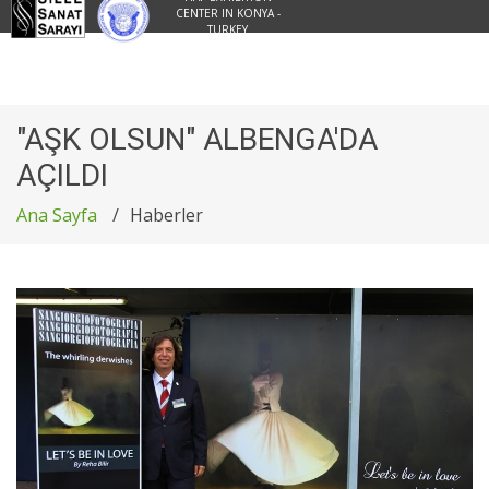
CENTER IN KONYA -
TURKEY
"AŞK OLSUN" ALBENGA'DA
AÇILDI
Ana Sayfa
Haberler