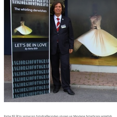
Reha BİLİR'in semazen fotoğraflarından oluşan ve Mevlana felsefesini anlattığı