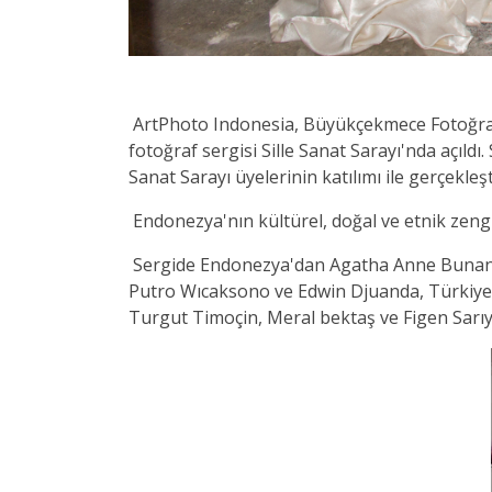
ArtPhoto Indonesia, Büyükçekmece Fotoğraf S
fotoğraf sergisi Sille Sanat Sarayı'nda açıld
Sanat Sarayı üyelerinin katılımı ile gerçekleşt
Endonezya'nın kültürel, doğal ve etnik zengin
Sergide Endonezya'dan Agatha Anne Bunant
Putro Wıcaksono ve Edwin Djuanda, Türkiye'd
Turgut Timoçin, Meral bektaş ve Figen Sarıyıld