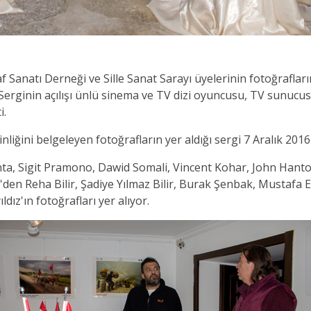
anatı Derneği ve Sille Sanat Sarayı üyelerinin fotoğraflar
ı. Serginin açılışı ünlü sinema ve TV dizi oyuncusu, TV sunuc
i.
liğini belgeleyen fotoğrafların yer aldığı sergi 7 Aralık 201
a, Sigit Pramono, Dawid Somali, Vincent Kohar, John Hant
en Reha Bilir, Şadiye Yılmaz Bilir, Burak Şenbak, Mustafa E
ız'ın fotoğrafları yer alıyor.