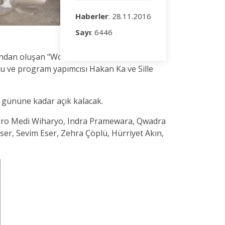
Haberler
: 28.11.2016
Sayı
: 6446
ından oluşan "Wonderful Indonesia" isimli
usu ve program yapımcısı Hakan Ka ve Sille
6 gününe kadar açık kalacak.
oro Medi Wiharyo, Indra Pramewara, Qwadra
ser, Sevim Eser, Zehra Çöplü, Hürriyet Akın,