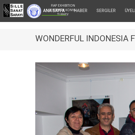
FIAP EXHIBITION
CENTER IN KONYA -
ANA SAYFA
HABER
SERGİLER
ÜYEL
TURKEY
WONDERFUL INDONESIA F