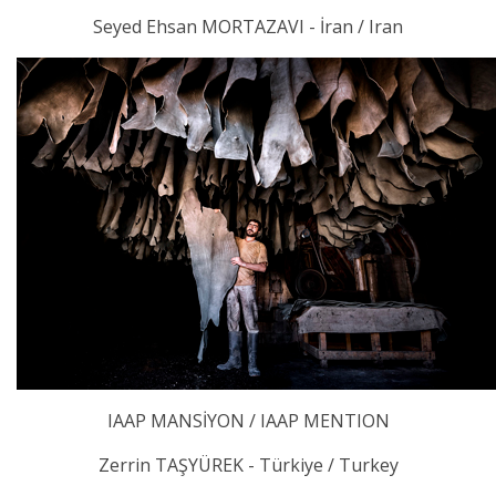
Seyed Ehsan MORTAZAVI - İran / Iran
IAAP MANSİYON / IAAP MENTION
Zerrin TAŞYÜREK - Türkiye / Turkey