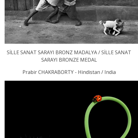
SİLLE SANAT SARAYI BRONZ MADALYA / SİLLE SANAT
SARAYI BRONZE MEDAL
Prabir CHAKRABORTY - Hindistan / India