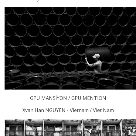
GPU MANSİYON / GPU MENTION
Xvan Han NGUYEN - Vietnam / Viet Nam