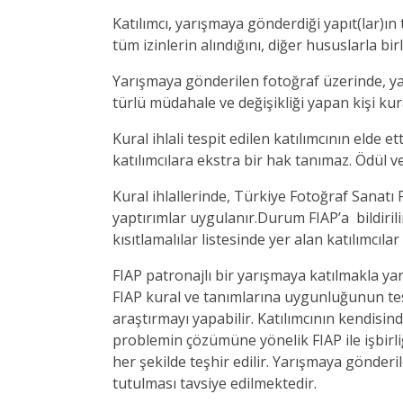
Katılımcı, yarışmaya gönderdiği yapıt(lar)ı
tüm izinlerin alındığını, diğer hususlarla bir
Yarışmaya gönderilen fotoğraf üzerinde, yap
türlü müdahale ve değişikliği yapan kişi kural
Kural ihlali tespit edilen katılımcının elde et
katılımcılara ekstra bir hak tanımaz. Ödül v
Kural ihlallerinde, Türkiye Fotoğraf Sanat
yaptırımlar uygulanır.Durum FIAP’a bildirilir
kısıtlamalılar listesinde yer alan katılımcıl
FIAP patronajlı bir yarışmaya katılmakla ya
FIAP kural ve tanımlarına uygunluğunun tesp
araştırmayı yapabilir. Katılımcının kendisin
problemin çözümüne yönelik FIAP ile işbirliğ
her şekilde teşhir edilir. Yarışmaya gönder
tutulması tavsiye edilmektedir.