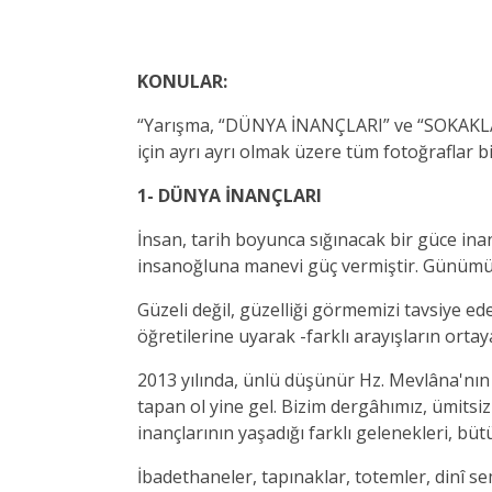
KONULAR:
“Yarışma, “DÜNYA İNANÇLARI” ve “SOKAKLAR" 
için ayrı ayrı olmak üzere tüm fotoğraflar bi
1-
DÜNYA
İNANÇLARI
İnsan, tarih boyunca sığınacak bir güce ina
insanoğluna manevi güç vermiştir. Günümüzde
Güzeli değil, güzelliği görmemizi tavsiye ed
öğretilerine uyarak -farklı arayışların ortay
2013 yılında, ünlü düşünür Hz. Mevlâna'nın ho
tapan ol yine gel. Bizim dergâhımız, ümitsi
inançlarının yaşadığı farklı gelenekleri, büt
İbadethaneler, tapınaklar, totemler, dinî sem