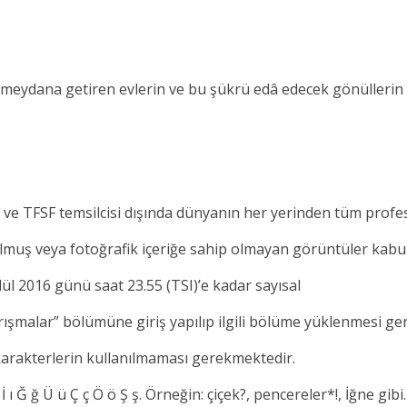
dana getiren evlerin ve bu şükrü edâ edecek gönüllerin fo
 ve TFSF temsilcisi dışında dünyanın her yerinden tüm profes
lmuş veya fotoğrafik içeriğe sahip olmayan görüntüler kabul
lül 2016 günü saat 23.55 (TSI)’e kadar sayısal
ışmalar” bölümüne giriş yapılıp ilgili bölüme yüklenmesi ge
 karakterlerin kullanılmaması gerekmektedir.
: ? * ; İ ı Ğ ğ Ü ü Ç ç Ö ö Ş ş. Örneğin: çiçek?, pencereler*!, İğne gib