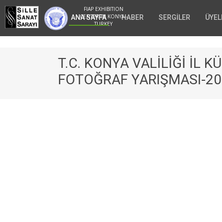
FIAP EXHIBITION
CENTER IN KONYA -
ANA SAYFA
HABER
SERGİLER
ÜYEL
TURKEY
T.C. KONYA VALİLİĞİ İL
FOTOĞRAF YARIŞMASI-20