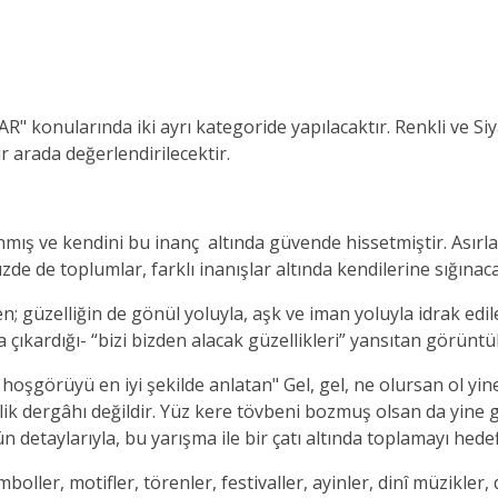
konularında iki ayrı kategoride yapılacaktır. Renkli ve Siy
r arada değerlendirilecektir.
nmış ve kendini bu inanç altında güvende hissetmiştir. Asırla
 de toplumlar, farklı inanışlar altında kendilerine sığınaca
en; güzelliğin de gönül yoluyla, aşk ve iman yoluyla idrak edi
a çıkardığı- “bizi bizden alacak güzellikleri” yansıtan görüntü
şgörüyü en iyi şekilde anlatan" Gel, gel, ne olursan ol yine g
zlik dergâhı değildir. Yüz kere tövbeni bozmuş olsan da yine 
ün detaylarıyla, bu yarışma ile bir çatı altında toplamayı hedef
boller, motifler, törenler, festivaller, ayinler, dinî müzikler,