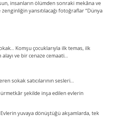
a olsun, insanların ölümden sonraki mekâna ve
e zenginliğin yansıtılacağı fotoğraflar “Dünya
okak… Komşu çocuklarıyla ilk temas, ilk
in alayı ve bir cenaze cemaati…
eren sokak satıcılarının sesleri…
hürmetkâr şekilde inşa edilen evlerin
r. Evlerin yuvaya dönüştüğü akşamlarda, tek