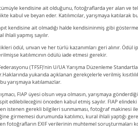
n tümüyle kendisine ait olduğunu, fotoğraflarda yer alan ve t
likte kabul ve beyan eder. Katılımcılar, yarışmaya katılarak bu 
ıt kendisine ait olmadığı halde kendisininmiş gibi gösterme
 ihlali yapmış sayılır.
tikleri ödül, unvan ve her türlü kazanımları geri alınır. Ödül ip
erilmişse katılımcının ödülü iade etmesi gerekir.
ı Federasyonu (TFSF)’nin U/UA Yarışma Düzenleme Standartları
.Haklarında yukarıda açıklanan gerekçelerle verilmiş kısıtlılı
ar bu yarışmaya katılamazlar.
rışmacı, FIAP üyesi olsun veya olmasın, yarışmaya gönderdiğ
it edilebileceğini önceden kabul etmiş sayılır. FIAP elindek
den istenen gerekli bilgileri sunmaması, fotoğraf makinesi il
ine girmemesi durumunda katılımcı, kural ihlali yaptığı gerek
ilen fotoğrafların EXIF verilerinin muhtemel soruşturmaları 