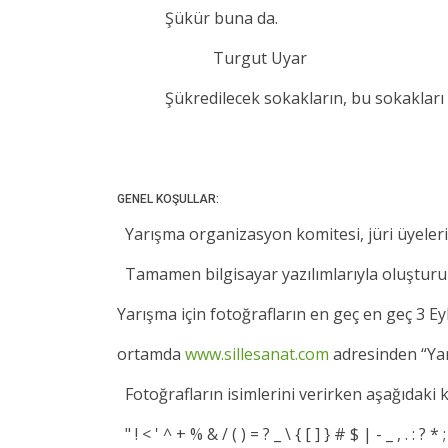
Şükür buna da.
Turgut Uyar
Şükredilecek sokakların, bu sokakları mey
GENEL KOŞULLAR:
Yarışma organizasyon komitesi, jüri üyeleri
Tamamen bilgisayar yazılımlarıyla oluşturu
Yarışma için fotoğrafların en geç en geç 3 Ey
ortamda
www.sillesanat.com
adresinden “Yar
Fotoğrafların isimlerini verirken aşağıdaki
" ! < ' ^ + % & / ( ) = ? _ \ { [ ] } # $ | - _ , . 