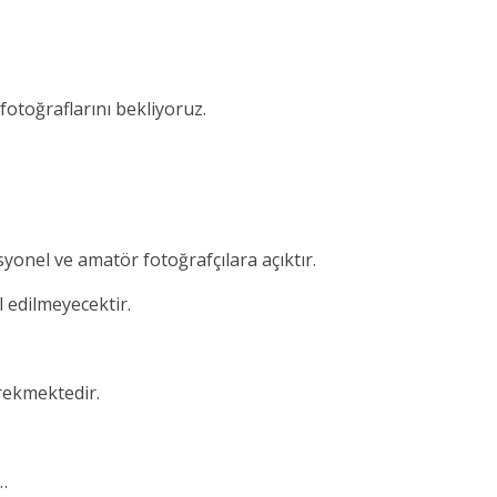
toğraflarını bekliyoruz.
yonel ve amatör fotoğrafçılara açıktır.
 edilmeyecektir.
rekmektedir.
i…