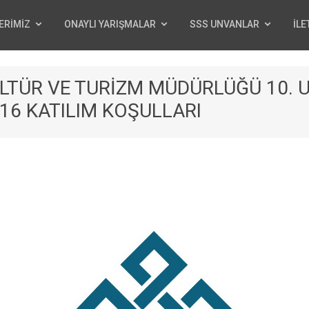
ERİMİZ
ONAYLI YARIŞMALAR
SSS UNVANLAR
İLE
 KÜLTÜR VE TURİZM MÜDÜRLÜĞÜ 10.
16 KATILIM KOŞULLARI