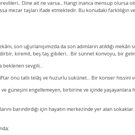
görevlileri... Dine ait ne varsa... Hangi inanca mensup olurs
ssa mezar taşları ifade etmektedir. Bu konudaki farklılığın v
ekânı, son uğurlanışımızda da son adımların atıldığı mekân s
rdirbir, kiremit, beş taş gibileri… Bir sünnet konvoyu, bir gel
a beklenen sevgili…
ftar önü tatlı telâş ve huzurlu sükûnet… Bir konser hissini v
ünü ve güneşini engellemeyen, birbirine ve içinde yaşayanlara 
larını barındırdığı için hayatın merkezinde yer alan sokakla
nda;