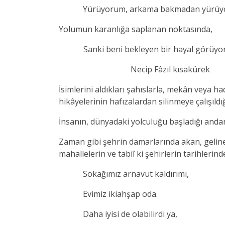
Yürüyorum, arkama bakmadan yürüy
Yolumun karanlığa saplanan noktasında,
Sanki beni bekleyen bir hayal görüyo
Necip Fâzıl kısakürek
İsimlerini aldıkları şahıslarla, mekân veya h
hikâyelerinin hafızalardan silinmeye çalışıld
İnsanın, dünyadaki yolculuğu başladığı andan
Zaman gibi şehrin damarlarında akan, gelinen
mahallelerin ve tabiî ki şehirlerin tarihlerind
Sokağımız arnavut kaldırımı,
Evimiz ikiahşap oda.
Daha iyisi de olabilirdi ya,