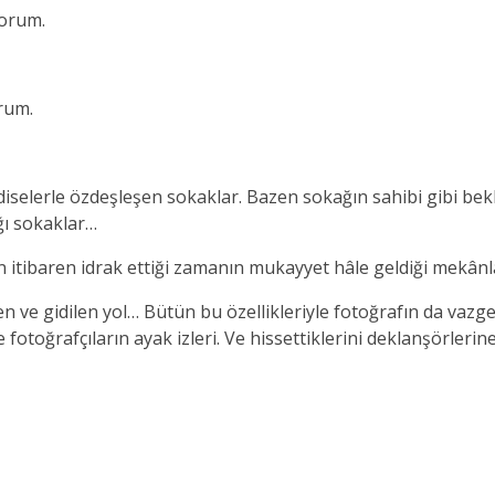
orum.
rum.
adiselerle özdeşleşen sokaklar. Bazen sokağın sahibi gibi bek
ığı sokaklar…
 itibaren idrak ettiği zamanın mukayyet hâle geldiği mekânl
 ve gidilen yol… Bütün bu özellikleriyle fotoğrafın da vazge
e fotoğrafçıların ayak izleri. Ve hissettiklerini deklanşörlerin