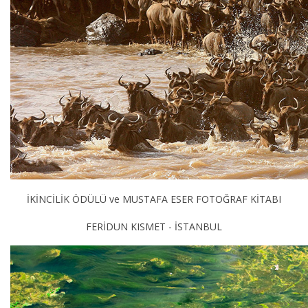
İKİNCİLİK ÖDÜLÜ ve MUSTAFA ESER FOTOĞRAF KİTABI
FERİDUN KISMET - İSTANBUL