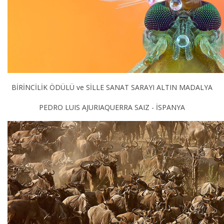
BİRİNCİLİK ÖDÜLÜ ve SİLLE SANAT SARAYI ALTIN MADALYA
PEDRO LUIS AJURIAQUERRA SAIZ - İSPANYA