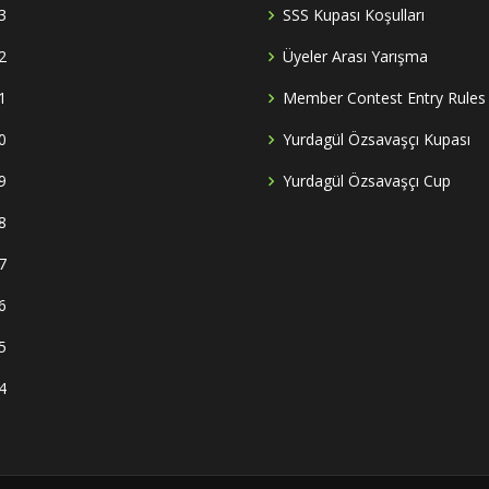
3
SSS Kupası Koşulları
2
Üyeler Arası Yarışma
1
Member Contest Entry Rules
0
Yurdagül Özsavaşçı Kupası
9
Yurdagül Özsavaşçı Cup
8
7
6
5
4