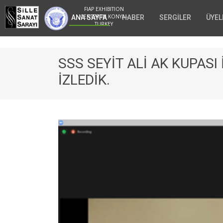
FIAP EXHIBITION
CENTER IN KONYA -
ANA SAYFA
HABER
SERGİLER
ÜYEL
TURKEY
SSS SEYİT ALİ AK KUPAS
İZLEDİK.