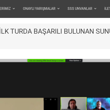
ERİMİZ
ONAYLI YARIŞMALAR
SSS UNVANLAR
İLE
I İLK TURDA BAŞARILI BULUNAN SU