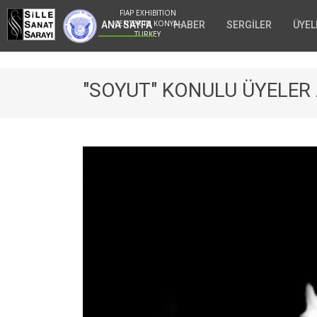
FIAP EXHIBITION
CENTER IN KONYA -
ANA SAYFA
HABER
SERGİLER
ÜYEL
TURKEY
"SOYUT" KONULU ÜYELER