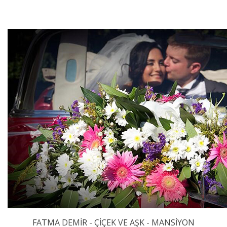
FATMA DEMİR - ÇİÇEK VE AŞK - MANSİYON