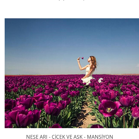
NEŞE ARI - ÇİÇEK VE AŞK - MANSİYON