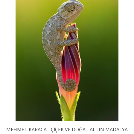
MEHMET KARACA - ÇİÇEK VE DOĞA - ALTIN MADALYA