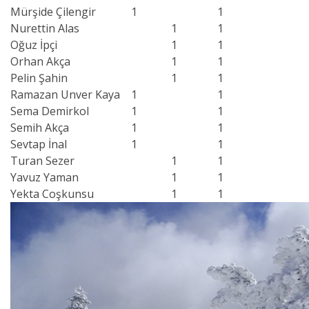
Mürşide Çilengir
1
1
Nurettin Alas
1
1
Oğuz İpçi
1
1
Orhan Akça
1
1
Pelin Şahin
1
1
Ramazan Unver Kaya
1
1
Sema Demirkol
1
1
Semih Akça
1
1
Sevtap İnal
1
1
Turan Sezer
1
1
Yavuz Yaman
1
1
Yekta Coşkunsu
1
1