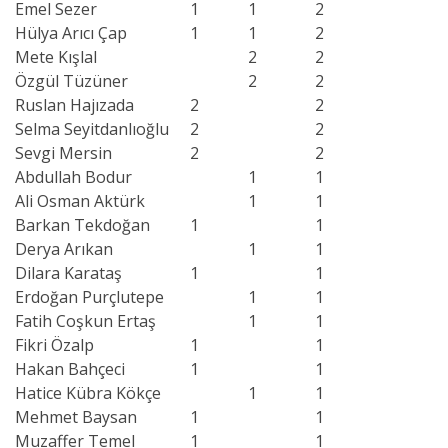
Emel Sezer
1
1
2
Hülya Arıcı Çap
1
1
2
Mete Kışlal
2
2
Özgül Tüzüner
2
2
Ruslan Hajızada
2
2
Selma Seyitdanlıoğlu
2
2
Sevgi Mersin
2
2
Abdullah Bodur
1
1
Ali Osman Aktürk
1
1
Barkan Tekdoğan
1
1
Derya Arıkan
1
1
Dilara Karataş
1
1
Erdoğan Purçlutepe
1
1
Fatih Coşkun Ertaş
1
1
Fikri Özalp
1
1
Hakan Bahçeci
1
1
Hatice Kübra Kökçe
1
1
Mehmet Baysan
1
1
Muzaffer Temel
1
1