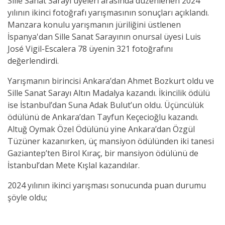
Sille Sanat Sarayı üyeleri arasında düzenlenen 2024
yılının ikinci fotoğrafı yarışmasının sonuçları açıklandı.
Manzara konulu yarışmanın jüriliğini üstlenen
İspanya'dan Sille Sanat Sarayının onursal üyesi Luis
José Vigil-Escalera 78 üyenin 321 fotoğrafını
değerlendirdi.
Yarışmanın birincisi Ankara’dan Ahmet Bozkurt oldu ve
Sille Sanat Sarayı Altın Madalya kazandı. İkincilik ödülü
ise İstanbul’dan Suna Adak Bulut’un oldu. Üçüncülük
ödülünü de Ankara’dan Tayfun Keçecioğlu kazandı.
Altuğ Oymak Özel Ödülünü yine Ankara’dan Özgül
Tüzüner kazanırken, üç mansiyon ödülünden iki tanesi
Gaziantep’ten Birol Kıraç, bir mansiyon ödülünü de
İstanbul’dan Mete Kışlal kazandılar.
2024 yılının ikinci yarışması sonucunda puan durumu
şöyle oldu;