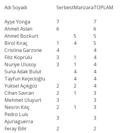
Adı Soyadı
Serbest
Manzara
TOPLAM
Ayşe Yonga
7
7
Ahmet Aslan
6
6
Ahmet Bozkurt
5
5
Birol Kıraç
1
4
5
Cristina Garzone
4
4
Filiz Köprülü
3
1
4
Nuriye Ulusoy
3
1
4
Suna Adak Bulut
4
4
Tayfun Keçecioğlu
4
4
Yüksel Açıkgöz
2
2
4
Cihan Savran
2
1
3
Mehmet Uluyurt
3
3
Nesrin Kılıç
2
1
3
Pedro Luis
3
3
Ajuriaguerra
Feray Bilir
2
2