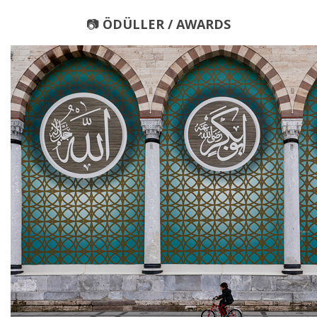
📷
ÖDÜLLER / AWARDS