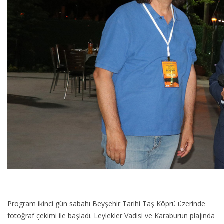
Program ikinci gün sabahı Beyşehir Tarihi Taş Köprü üzerinde
fotoğraf çekimi ile başladı. Leylekler Vadisi ve Karaburun plajında