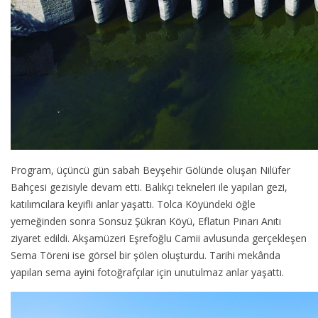
Program, üçüncü gün sabah Beyşehir Gölünde oluşan Nilüfer
Bahçesi gezisiyle devam etti. Balıkçı tekneleri ile yapılan gezi,
katılımcılara keyifli anlar yaşattı. Tolca Köyündeki öğle
yemeğinden sonra Sonsuz Şükran Köyü, Eflatun Pınarı Anıtı
ziyaret edildi. Akşamüzeri Eşrefoğlu Camii avlusunda gerçekleşen
Sema Töreni ise görsel bir şölen oluşturdu. Tarihi mekânda
yapılan sema ayini fotoğrafçılar için unutulmaz anlar yaşattı.