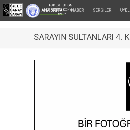
FIAP EXHIBITION
CENTER IN KONYA -
ANA SAYFA
HABER
SERGİLER
ÜYEL
TURKEY
SARAYIN SULTANLARI 4. 