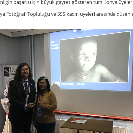
nliğin başarısı için büyük gayret gösteren tüm Konya üyeleri
a Fotoğraf Topluluğu ve SSS kadın üyeleri arasında düzenl