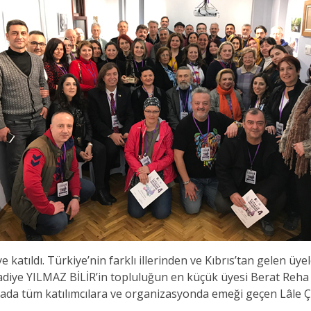
katıldı. Türkiye’nin farklı illerinden ve Kıbrıs’tan gelen üye
e YILMAZ BİLİR’in topluluğun en küçük üyesi Berat Reha BİLİ
mada tüm katılımcılara ve organizasyonda emeği geçen Lâle 