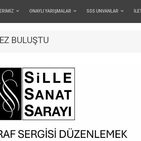
ERİMİZ
ONAYLI YARIŞMALAR
SSS UNVANLAR
İLE
KEZ BULUŞTU