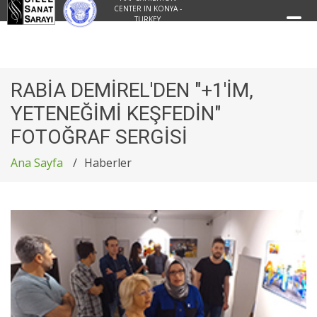
CENTER IN KONYA -
TURKEY
RABİA DEMİREL'DEN "+1'İM,
YETENEĞİMİ KEŞFEDİN"
FOTOĞRAF SERGİSİ
Ana Sayfa
Haberler