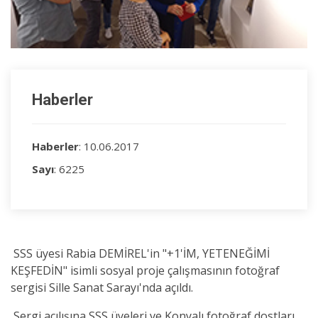
Haberler
Haberler
: 10.06.2017
Sayı
: 6225
SSS üyesi Rabia DEMİREL'in "+1'İM, YETENEĞİMİ
KEŞFEDİN" isimli sosyal proje çalışmasının fotoğraf
sergisi Sille Sanat Sarayı'nda açıldı.
Sergi açılışına SSS üyeleri ve Konyalı fotoğraf dostları