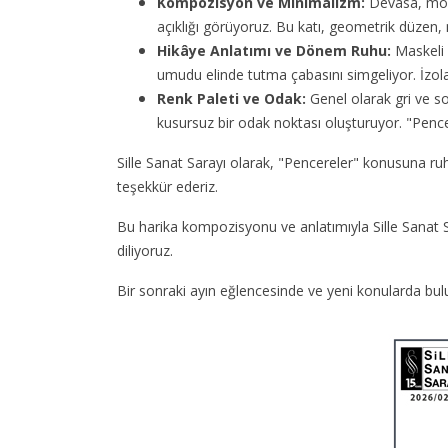
Kompozisyon ve Minimalizm:
Devasa, mono
açıklığı görüyoruz. Bu katı, geometrik düzen, m
Hikâye Anlatımı ve Dönem Ruhu:
Maskeli v
umudu elinde tutma çabasını simgeliyor. İzola
Renk Paleti ve Odak:
Genel olarak gri ve so
kusursuz bir odak noktası oluşturuyor. "Pencere
Sille Sanat Sarayı olarak, "Pencereler" konusuna ru
teşekkür ederiz.
Bu harika kompozisyonu ve anlatımıyla Sille Sanat S
diliyoruz.
Bir sonraki ayın eğlencesinde ve yeni konularda bu