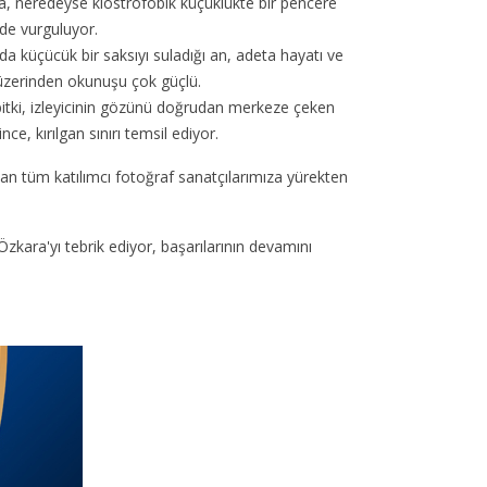
 neredeyse klostrofobik küçüklükte bir pencere
lde vurguluyor.
da küçücük bir saksıyı suladığı an, adeta hayatı ve
 üzerinden okunuşu çok güçlü.
 bitki, izleyicinin gözünü doğrudan merkeze çeken
e, kırılgan sınırı temsil ediyor.
tan tüm katılımcı fotoğraf sanatçılarımıza yürekten
kara'yı tebrik ediyor, başarılarının devamını