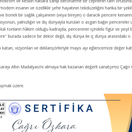
krom ve keskin hatlara sahip betonarme bir cephenin tam ortasında,
odern insanın ve özellikle şehir hayatının tekdüzeliğini harika bir şeki
e boneli bir sağlık çalışanının (veya bireyin) o daracık pencere kenarın
syonun, yalnızlığın ve dış dünyayla kurulan o asgari bağın pencereler
luk tonların hâkim olduğu kadrajda, pencerenin içindeki figür ve yeşil
" burada sadece bir dekor değil, dış dünya ile iç dünya arasındaki o inc
h katan, vizyonları ve deklanşörleriyle mayıs ayı eğlencemize değer ka
arayı Altın Madalyası’nı almaya hak kazanan değerli sanatçımız Çağrı Öz
luşmak üzere.