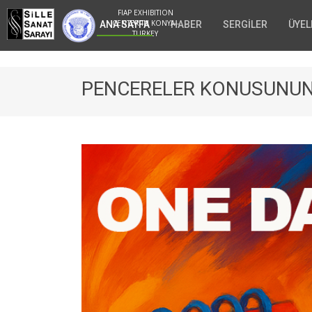
FIAP EXHIBITION
CENTER IN KONYA -
ANA SAYFA
HABER
SERGİLER
ÜYEL
TURKEY
PENCERELER KONUSUNUN 