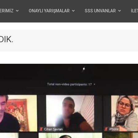
ERİMİZ
ONAYLI YARIŞMALAR
SSS UNVANLAR
İLE
IK.