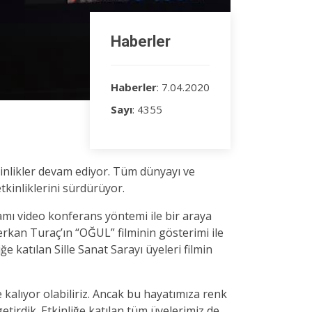
Haberler
Haberler
: 7.04.2020
Sayı
: 4355
tkinlikler devam ediyor. Tüm dünyayı ve
etkinliklerini sürdürüyor.
şamı video konferans yöntemi ile bir araya
Serkan Turaç’ın “OĞUL” filminin gösterimi ile
 katılan Sille Sanat Sarayı üyeleri filmin
e kalıyor olabiliriz. Ancak bu hayatımıza renk
tirdik. Etkinliğe katılan tüm üyelerimiz de