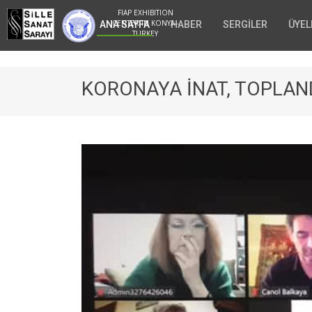
FIAP EXHIBITION
CENTER IN KONYA -
ANA SAYFA
HABER
SERGİLER
ÜYEL
TURKEY
KORONAYA İNAT, TOPLAND