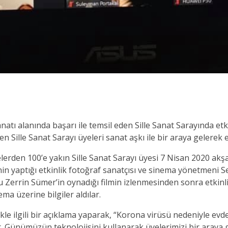
natı alanında başarı ile temsil eden Sille Sanat Sarayında e
n Sille Sanat Sarayı üyeleri sanat aşkı ile bir araya gelerek 
kelerden 100’e yakın Sille Sanat Sarayı üyesi 7 Nisan 2020 ak
i’nin yaptığı etkinlik fotoğraf sanatçısı ve sinema yönetmeni 
Zerrin Sümer’in oynadığı filmin izlenmesinden sonra etkinliğe
a üzerine bilgiler aldılar.
likle ilgili bir açıklama yaparak, “Korona virüsü nedeniyle evd
 Günümüzün teknolojisini kullanarak üyelerimizi bir araya ge