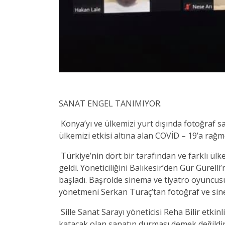
SANAT ENGEL TANIMIYOR.
Konya’yı ve ülkemizi yurt dışında fotoğraf sa
ülkemizi etkisi altına alan COVİD – 19’a rağme
Türkiye’nin dört bir tarafından ve farklı ül
geldi. Yöneticiliğini Balıkesir’den Gür Gürell
başladı. Başrolde sinema ve tiyatro oyuncusu 
yönetmeni Serkan Turaç’tan fotoğraf ve sinem
Sille Sanat Sarayı yöneticisi Reha Bilir etkin
katacak olan sanatın durması demek değildir.