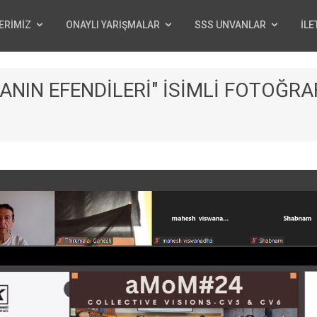
ERİMİZ
ONAYLI YARIŞMALAR
SSS UNVANLAR
İLE
NIN EFENDİLERİ" İSİMLİ FOTOĞRA