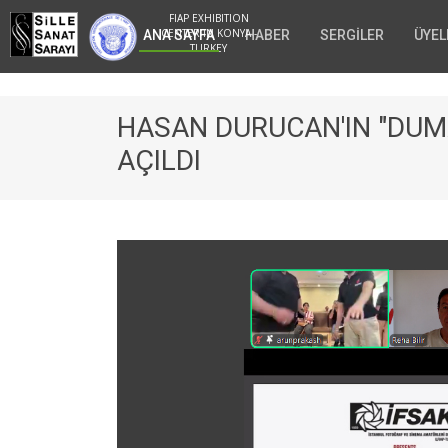
FIAP EXHIBITION
CENTER IN KONYA -
ANA SAYFA
HABER
SERGİLER
ÜYEL
TURKEY
HASAN DURUCAN'IN "DUMA
AÇILDI