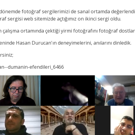
z dönemde fotoğraf sergilerimizi de sanal ortamda değerle
af sergisi web sitemizde açtığımız on ikinci sergi oldu.
lışma ortamında çektiği yirmi fotoğrafını fotoğraf dostları 
reninde Hasan Durucan'ın deneyimelerini, anılarını dinledik.
rsiniz;
can--dumanin-efendileri_6466