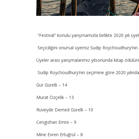
“Festival” konulu yarışmamızla birlikte 2020 yılı ü
Seçiciliğini onursal üyemiz Sudip Roychoudhury’nin 
Üyeler arası yarışmalarımız yılsonunda kitap ödülün
Sudip Roychoudhury’nin seçimine göre 2020 yılınd
Gür Gürelli – 14
Murat Özçelik – 13
Rüveyde Demed Gürelli – 10
Cengizhan Emre – 9
Mine Evren Ertuğrul – 8