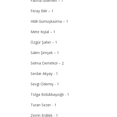
Fatma Gökmen – 1
Feray Bilir – 1
Hilâl Gümüşkazma – 1
Mete Kışlal – 1
Özgür Şahin – 1
Salim Şimşek – 1
Selma Demirkol – 2
Serdar Akyay - 1
Sevgi Ödemiş - 1
Tolga Bölükbaşıoğlı - 1
Turan Sezer - 1
Zerrin Erdilek - 1