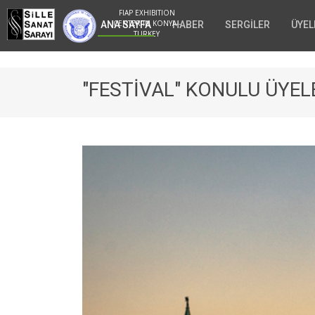
FIAP EXHIBITION
CENTER IN KONYA -
ANA SAYFA
HABER
SERGİLER
ÜYEL
TURKEY
"FESTİVAL" KONULU ÜYE