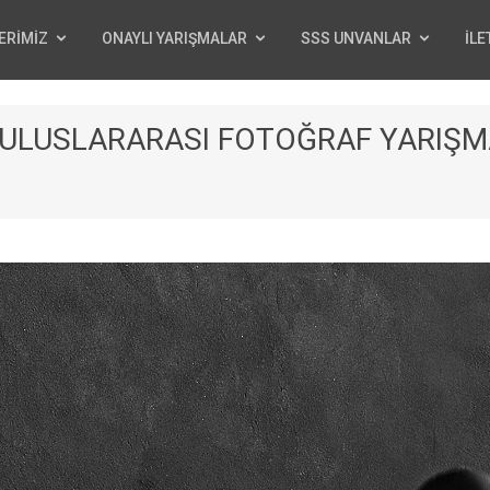
ERİMİZ
ONAYLI YARIŞMALAR
SSS UNVANLAR
İLE
 ULUSLARARASI FOTOĞRAF YARIŞM