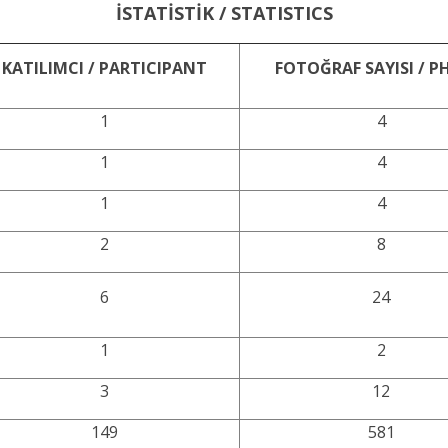
İSTATİSTİK / STATISTICS
KATILIMCI / PARTICIPANT
FOTOĞRAF SAYISI / 
1
4
1
4
1
4
2
8
6
24
1
2
3
12
149
581