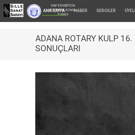
FIAP EXHIBITION
CENTER IN KONYA -
ANA SAYFA
HABER
SERGİLER
ÜYEL
TURKEY
ADANA ROTARY KULP 16.
SONUÇLARI