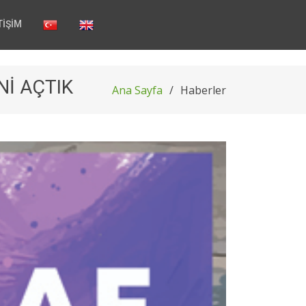
TİŞİM
Nİ AÇTIK
Ana Sayfa
Haberler