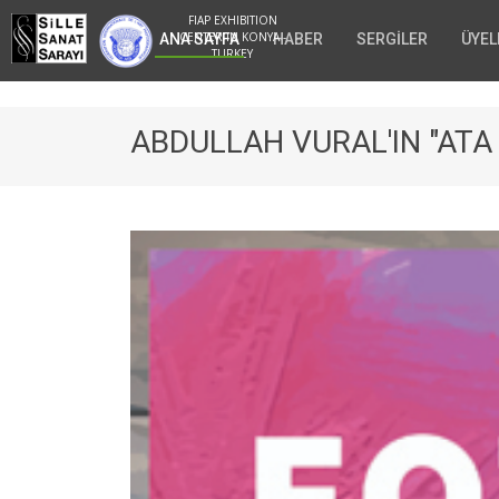
FIAP EXHIBITION
CENTER IN KONYA -
ANA SAYFA
HABER
SERGİLER
ÜYEL
TURKEY
ABDULLAH VURAL'IN "ATA