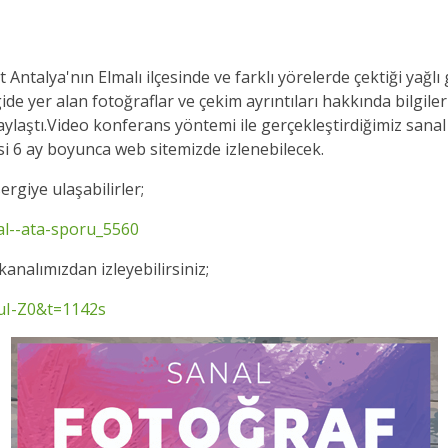
 Antalya'nın Elmalı ilçesinde ve farklı yörelerde çektiği yağ
ergide yer alan fotoğraflar ve çekim ayrıntıları hakkında bilgi
paylaştı.Video konferans yöntemi ile gerçekleştirdiğimiz sanal
isi 6 ay boyunca web sitemizde izlenebilecek.
ergiye ulaşabilirler;
ral--ata-sporu_5560
kanalımızdan izleyebilirsiniz;
uI-Z0&t=1142s