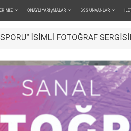
ERİMİZ
ONAYLI YARIŞMALAR
SSS UNVANLAR
İLE
 SPORU" İSİMLİ FOTOĞRAF SERGİSİ