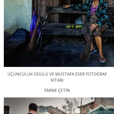
ÜÇÜNCÜLÜK ÖDÜLÜ VE MUSTAFA ESER FOTOĞRAF
KİTABI
EMİNE ÇETİN