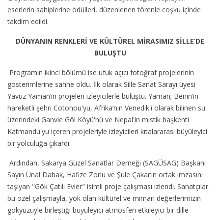
eserlerin sahiplerine ödülleri, düzenlenen törenle coşku içinde
takdim edildi.
DÜNYANIN RENKLERİ VE KÜLTÜREL MİRASIMIZ SİLLE’DE
BULUŞTU
Programın ikinci bölümü ise ufuk açıcı fotoğraf projelerinin
gösterimlerine sahne oldu. İlk olarak Sille Sanat Sarayı üyesi
Yavuz Yaman’ın projeleri izleyicilerle buluştu. Yaman; Benin’in
hareketli şehri Cotonou'yu, Afrika’nın Venedik'i olarak bilinen su
üzerindeki Ganvie Göl Köyü'nü ve Nepal'in mistik başkenti
Katmandu'yu içeren projeleriyle izleyicileri kıtalararası büyüleyici
bir yolculuğa çıkardı.
Ardından, Sakarya Güzel Sanatlar Derneği (SAGÜSAG) Başkanı
Sayın Ünal Dabak, Hafize Zorlu ve Şule Çakar’ın ortak imzasını
taşıyan "Gök Çatılı Evler" isimli proje çalışması izlendi. Sanatçılar
bu özel çalışmayla, yok olan kültürel ve mimari değerlerimizin
gökyüzüyle birleştiği büyüleyici atmosferi etkileyici bir dille