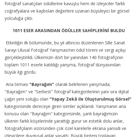
fotoğraf sanatçıları ödüllerine kavuştu hem de izleyiciler farklı
coğrafyalara ve kaybolan değerlere uzanan büyüleyici bir görsel
yolculuğa çıktı.
1011 ESER ARASINDAN ÖDÜLLER SAHİPLERİNİ BULDU
Etkinliğin ilk bölümünde, bu yıl altıncısı düzenlenen Sille Sanat
Sarayı Ulusal Fotoğraf Yarışması’nın ödül töreni ve sergi açılışı
gerçekleştirildi. Ülkemizin dört bir yanından 140 fotoğrafçının
toplam 1011 eserle katıldığı yarışma, fotoğraf dünyasından
büyük ilgi gördü.
Ana teması
"Bayrağım"
olarak belirlenen yarışmada;
"Bayrağım" ve "Serbest" fotoğraf kategorilerinin yanı sıra dijital
çağın yeni soluğu olan
"Yapay Zekâ ile Oluşturulmuş Görsel"
kategorisinde dereceye giren isimler açıklandı. Yarışmanın ana
konusu olan "Bayrağım" kategorisinde, şanlı bayrağımızın
ülkenin farklı köşelerinde yarattığı gurur ve estetik dolu anlar,
fotoğrafçıların vizöründen çok özel karelerle ekrana yansıdı ve
izleyicilere duygusal anlar yaşattı. Büyük beğeni toplayan